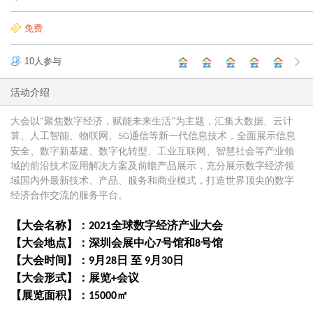
免费
10人参与
活动介绍
大会以“聚焦数字经济，赋能未来生活”为主题，汇集大数据、云计
算、人工智能、物联网、
通信等新一代信息技术，全面展示信息
5G
安全、数字新基建、数字化转型、工业互联网、智慧社会等产业领
域的前沿技术应用解决方案及前瞻产品展示，充分展示数字经济领
域国内外最新技术、产品、服务和商业模式，打造世界顶尖的数字
经济合作交流的服务平台。
【大会名称】：
全球数字经济产业大会
2021
【大会地点】：深圳会展中心
号馆和
号馆
7
8
【大会时间】：
月
日 至
月
日
9
28
9
30
【大会形式】：展览
会议
+
【展览面积】：
㎡
15000