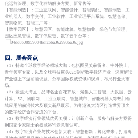
化运营管理、数字化营销解决方案、新零售等；
【智能制造】：工业互联网、智能设计、智能装配、智能制造、工
业机器人、数字交付、工业软件、工业管理平台系统、智慧仓储、
智慧物流、智能工厂等；
【数字园区】：智慧园区、智能建筑、智慧物业、绿色节能管理、
园区应急管理、数字供应链、数字云平台等；
四、展会亮点
（
）特邀全球数字经济领域大咖：包括图灵奖获得者、中外院士、
1
青年领军专家，以及全球科技巨头
剖析数字经济产业，深度解读
CEO
产业链上下游前瞻议题、分享国际权威资讯和观点，布局行业大市
场。
（
）聚焦大湾区，品牌名企百花齐放：聚集人工智能、大数据、云
2
计算、
、物联网、工业互联网、智慧城市、智能机器人等热门领
5G
域应用的前沿技术及顶尖新品展示。为粤港澳大湾区打造世界顶尖
的数字经济合作交流的平台。
（
）数字经济行业领域优秀奖项：让创新产品、服务与解决方案得
3
到国家专家院士的权威咨询意见和认可。
（
）数字经济产业与技术创新大赛：智慧创新，孵化未来，打造粤
4