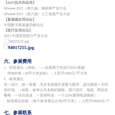
【
技术和应用】
AIOT
（第六届）物联网产业大会
OFweek 2021
（第六届）人工智能产业大会
OFweek 2021
【新基建应用论坛】
中国数字新基建高峰论坛
【医疗应用论坛】
中国智慧医疗产业大会
2021
六、参展费用
、特装展位（净地）——由展商个性设计自行搭建
1
净地价格（
平方米起租）：人民币
元
平方米
36
1800
/
、标准展位
2
统一设计、统一装修，专业专题展
区更吸引眼球，成为展馆一大特
色区域。（标配：标有公司名称的楣板、两只射灯、地毯、两张折
叠椅、一张洽谈桌、一张资料桌、一个
通用电源插座）
220V
标准展位价格
（每个标准展位占地
平方米）：人民币
元
个
9
18000
/
七、参展联系